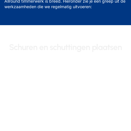
Allround timmerwerk is breed. Hieronder zie je een greep uit de
werkzaamheden die we regelmatig uitvoeren:
Schuren en schuttingen plaatsen
Of het nu gaat om een schuur op maat of een schutting die past
bij jouw tuin: we zorgen dat alles stevig staat, netjes wordt
afgewerkt en aansluit bij je wensen.
Kozijnen en deuren plaatsen
Montage van binnen- of buitendeurkozijnen, inclusief het afhangen
van deuren en het aanbrengen van hang- en sluitwerk.