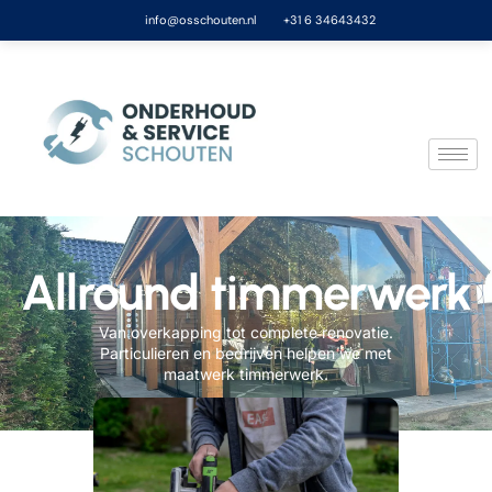
info@osschouten.nl
+31 6 34643432
Allround timmerwerk
Van overkapping tot complete renovatie.
Particulieren en bedrijven helpen we met
maatwerk timmerwerk.