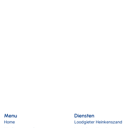
of de bijgevoegde
knoppen.
Menu
Diensten
Home
Loodgieter Heinkenszand