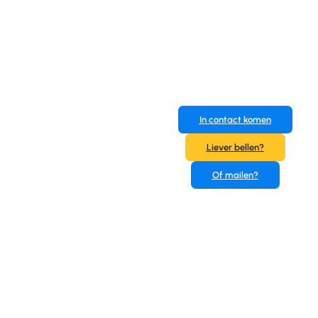
Klaar om
In contact komen
jouw
Liever bellen?
project
Of mailen?
aan te
pakken?
Vragen of direct in
contact komen? Dit
kan via: +31 6
34643432,
info@osschouten.nl