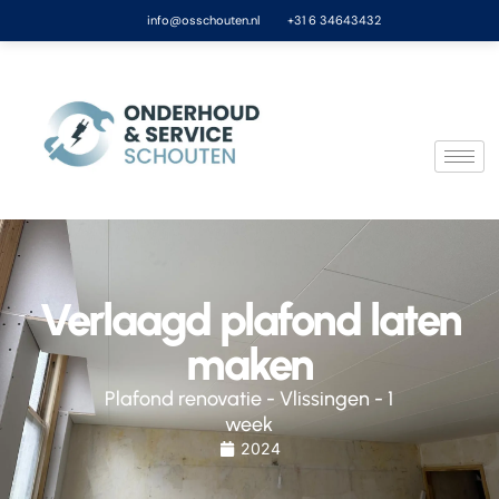
info@osschouten.nl
+31 6 34643432
Verlaagd plafond laten
maken
Plafond renovatie - Vlissingen - 1
week
2024