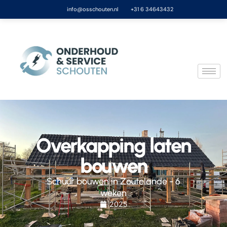
info@osschouten.nl
+31 6 34643432
Overkapping laten
bouwen
Schuur bouwen in Zoutelande - 6
weken
2025