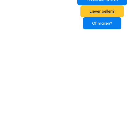
overkapping
Liever bellen?
laten
Of mailen?
bouwen?
Vragen of direct in
contact komen? Dit
kan via: +31 6
34643432,
info@osschouten.nl
of de bijgevoegde
knoppen.